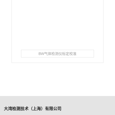
BW气体检测仪标定校准
大湾检测技术（上海）有限公司