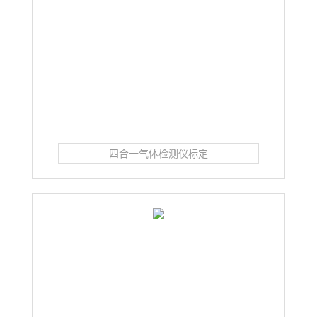
四合一气体检测仪标定