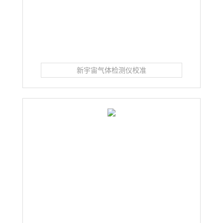
新宇宙气体检测仪校准