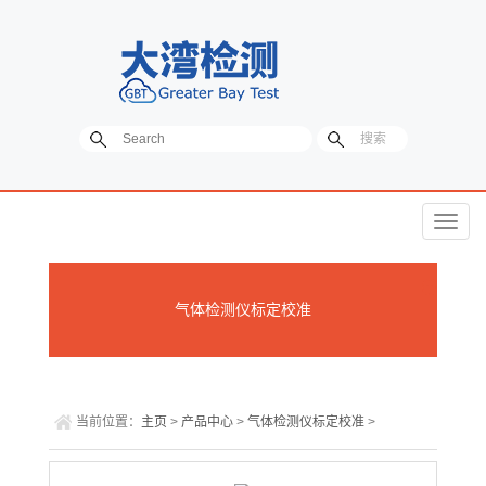
菜
单
气体检测仪标定校准
当前位置：
主页
>
产品中心
>
气体检测仪标定校准
>