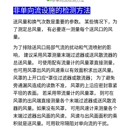
非单向流设施的检测方法
送风量和换气次数是重要的参数。 某些情况下，为
了测定总风量， 有必要逐一测量每个送风口的风
量。
为了排除送风口局部气流的扰动和气流喷射的影
响， 建议采用风罩测量末端过滤器或送风散流器的
总送风量。 可使用配有流量计的风量罩直接测量，
也可用风罩出风的风速乘以有效面积求出送风量。
风罩的上开口应*罩住过滤器或散流器； 为了避免
旁通漏风造成的读数不准， 风罩的上沿应密封靠紧
平坦的表面。 若采用带流量计的风量罩， 则可在
风罩的出风端直接测量各个末端过滤器或送风散流
器的风量。如果没有风罩， 可用风速计来测量各个
末端过滤器出风面的风速， 风速与出风面面积的乘
积就是送风量。可用软帘隔阻对单向流的干扰。