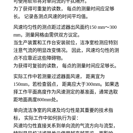
可使用软帘将对单向流的干扰隔开。
为了获得可重复的读数， 每点的测量时间应足够
长。 记录各测点风速的时间平均值。
风速均匀性的测点距过滤器出风面约150 mm～300
mm，测量网格由需供双方议定。
当生产装置和工作台安装就位，
洁净室检测
应特别
注意气流的明显改变情况。 因此，风速均匀性的测
点不应靠近这些障碍物。
为获得可复验的读数， 每点的测量时间应足够长。
实际工作中若测量过滤器面风速， 距离宜为
150mm，若检查弱点， 距离应大于300mm。如果选
择工作平面高度作为风速测定的基准面，通常选取
距地面高度800mm处。
单向流洁净室的风速及均匀性是其重要的技术指
标， 实际工作中如何执行为妥：
风速均匀性直接关系到单向流的气流方向与流型，