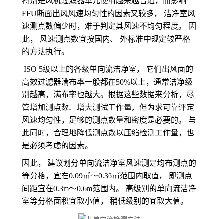
特别是风机过滤器单元使用越来越普遍，而影响
FFU断面出风风速均匀性的因素又较多， 洁净室风
速测点数偏少时，难于判定其风速不均匀程度。 因
此， 风速测点数宜按国内、 外标准中规定较严格
的方法执行。
ISO 5级以上的各级单向流洁净室， 它们出风面的
高效过滤器满布率一般都在50%以上，通常洁净级
别越高，满布率也越大。根据这些数据来分析，尽
管增加测点数、增大测试工作量，但为求可靠评定
风速均匀性，足够的测点数量和密度是必要的。 与
此同时，合理地降低测点数以压缩检测工作量，也
是必须考虑的因素。
因此， 建议划分单向流洁净室风速测定均布测点的
等分格，宜在0.09㎡～0.36㎡范围内取值， 即测点
间距宜在0.3m～0.6m范围内。 高级别的单向流洁净
室等分格面积宜取小值， 稍低级别的宜取大值。