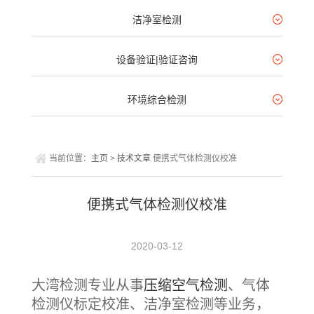
洁净室检测
设备验证|验证咨询
环境综合检测
当前位置：
主页
>
技术文章
便携式气体检测仪校准
便携式气体检测仪校准
2020-03-12
大湾检测专业从事
压缩空气检测
、气体
检测仪标定校准、洁净室检测等业务，