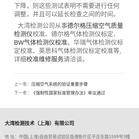
下降，则这些测试表明不需要进行任何
调整，并且可以延长检查之间的时间。
大湾检测公司从事
德尔格压缩空气质量
检测仪
校准、德尔格气体检测仪标定、
BW气体检测仪校准
、华瑞气体检测仪标
定校准、英思科气体检测仪标定校准等,
详细
校准维修服务
请洽谈。
上一条：
压缩空气系统的验证重要步骤
下一条：
《强制性国家标准管理办法》审议通过
大湾检测技术（上海）有限公司
地 址：中国(上海)自由贸易试验区临港新片区平庄东路1588号3幢