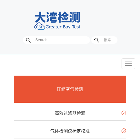
菜
单
压缩空气检测
高效过滤器检漏
气体检测仪标定校准