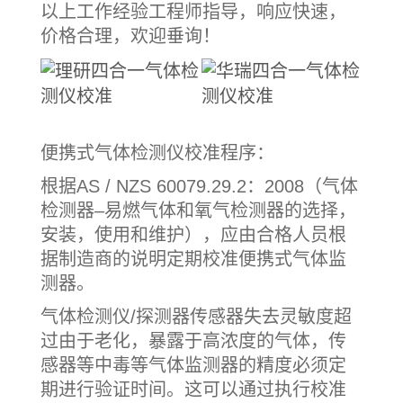
以上工作经验工程师指导，响应快速，
价格合理，欢迎垂询！
便携式气体检测仪校准程序：
根据AS / NZS 60079.29.2：2008（气体
检测器–易燃气体和氧气检测器的选择，
安装，使用和维护），应由合格人员根
据制造商的说明定期校准便携式气体监
测器。
气体检测仪/探测器传感器失去灵敏度超
过由于老化，暴露于高浓度的气体，传
感器等中毒等气体监测器的精度必须定
期进行验证时间。这可以通过执行校准