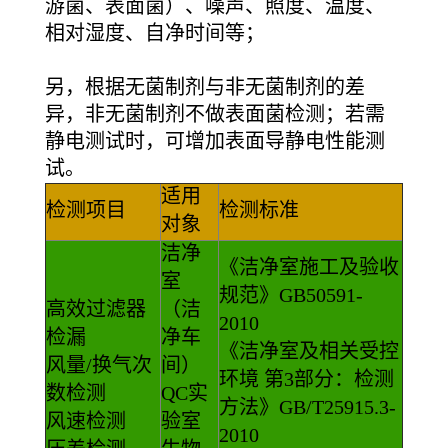
游菌、表面菌）、噪声、照度、温度、
相对湿度、自净时间等；
另，根据无菌制剂与非无菌制剂的差
异，非无菌制剂不做表面菌检测；若需
静电测试时，可增加表面导静电性能测
试。​
适用
检测项目
检测标准
对象
洁净
《洁净室施工及验收
室
规范》GB50591-
高效过滤器
（洁
2010
检漏
净车
《洁净室及相关受控
风量/换气次
间）
环境 第3部分：检测
数检测
QC实
方法》GB/T25915.3-
风速检测
验室
2010