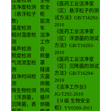
压差检测
生物
《医药工业洁净室
洁净度检测
安全
（区）悬浮粒子的测
（悬浮粒子
柜
试方法》GB/T16292-
数)
层流
2010
温度检测
车
《医药工业洁净室
相对湿度检
洁净
（区）浮游菌的测试
测
工作
方法》GB/T16293-
噪声检测
台
2010
照度检测
称量
《医药工业洁净室
气流流型检
罩
（区）沉降菌的测试
测
隧道
方法》GB/T16294-
自净时间检
灭菌
2010
测
烘箱
《洁净工作台》
微生物检测
热风
JG/T292-2010
（浮游菌，
循环
《Ⅱ级 生物安全
沉降菌，表
烘箱
柜》YY0569-2011