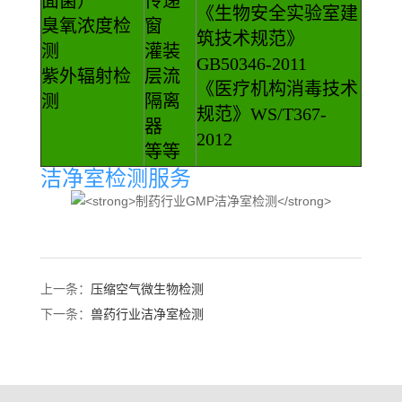
面菌）
传递
《生物安全实验室建
臭氧浓度检
窗
筑技术规范》
测
灌装
GB50346-2011
紫外辐射检
层流
《医疗机构消毒技术
测
隔离
规范》WS/T367-
器
2012
等等
洁净室检测服务
上一条：
压缩空气微生物检测
下一条：
兽药行业洁净室检测